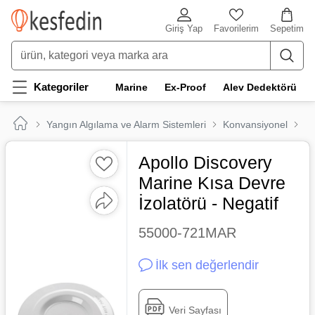
Giriş Yap
Favorilerim
Sepetim
Kategoriler
Marine
Ex-Proof
Alev Dedektörü
Yangın Algılama ve Alarm Sistemleri
Konvansiyonel
Ma
Apollo Discovery
Marine Kısa Devre
İzolatörü - Negatif
55000-721MAR
İlk sen değerlendir
Veri Sayfası