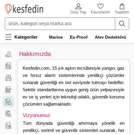
Giriş Yap
Favorilerim
Sepetim
Kategoriler
Marine
Ex-Proof
Alev Dedektörü
Hakkımızda
Giriş
Yap
Teklif
Kesfedin.com, 15 yılı aşkın tecrübesiyle yangın, gaz
ve hırsız alarm sistemlerinde yenilikçi çözümler
/
İste
İletişim
sunarak güvenliği en üst seviyede tutmayı hedefler.
Kayıt
Öneri
Sektör standartlarına uygun geniş ürün yelpazesiyle
ev ve iş yerleri için teknoloji odaklı, güvenilir koruma
Ol
ve
Hakkımızda
çözümleri sağlamaktadır.
Şikayet
Kullanım
Vizyonumuz
Tüm dünyada güvenliği artırmaya yönelik en
Koşulları
Gizlilik
yenilikçi, verimli ve güvenilir sistemleri sunarak, her