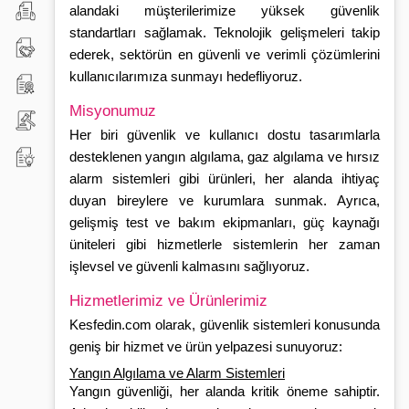
ve
Ön
alandaki müşterilerimize yüksek güvenlik
standartları sağlamak. Teknolojik gelişmeleri takip
Güvenlik
Bilgilendirme
Mesafeli
ederek, sektörün en güvenli ve verimli çözümlerini
kullanıcılarımıza sunmayı hedefliyoruz.
Formu
Satış
Ödeme
Misyonumuz
Sözleşmesi
ve
İptal
Her biri güvenlik ve kullanıcı dostu tasarımlarla
Teslimat
ve
Sıkça
desteklenen yangın algılama, gaz algılama ve hırsız
alarm sistemleri gibi ürünleri, her alanda ihtiyaç
İade
Sorulan
duyan bireylere ve kurumlara sunmak. Ayrıca,
gelişmiş test ve bakım ekipmanları, güç kaynağı
Koşulları
Sorular
üniteleri gibi hizmetlerle sistemlerin her zaman
işlevsel ve güvenli kalmasını sağlıyoruz.
Hizmetlerimiz ve Ürünlerimiz
Kesfedin.com olarak, güvenlik sistemleri konusunda
geniş bir hizmet ve ürün yelpazesi sunuyoruz:
Yangın Algılama ve Alarm Sistemleri
Yangın güvenliği, her alanda kritik öneme sahiptir.