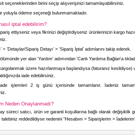
it seçeneklerinden birini seçip alışverişinizi tamamlayabilirsiniz.
 yoluyla ödeme seçeneği bulunmamaktadır.
nasıl iptal edebilirim?
ipariş ettiyseniz veya fikrinizi değiştirdiyseniz ürünlerinizin kargo h
niz.
m' > 'Detaylar/Sipariş Detayı' > 'Sipariş İptal' adımlarını takip ederek.
ölümünde yer alan 'Yardım' adımından 'Canlı Yardıma Bağlan'a tıkladığ
 kargolanmak üzere hazırlanmaya başlandıysa (faturanız kesildiyse) 
ldığınızda iade edebilirsiniz.
iade işlemleri 2 iş günü içerisinde tamamlanır. İadeniz tamam
niz.
bim Neden Onaylanmadı?
nay süreci satıcı, ürün ve garanti koşullarına bağlı olarak değişiklik
e talebiniz reddedildiyse nedenini "Hesabım > Siparişlerim > İadelerim"