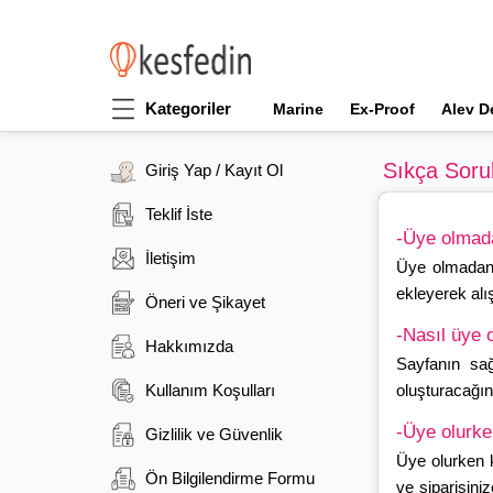
Kategoriler
Marine
Ex-Proof
Alev D
Sıkça Soru
Giriş Yap / Kayıt Ol
Teklif İste
-Üye olmada
İletişim
Üye olmadan 
ekleyerek alı
Öneri ve Şikayet
-Nasıl üye 
Hakkımızda
Sayfanın sağ
Kullanım Koşulları
oluşturacağını
-Üye olurke
Gizlilik ve Güvenlik
Üye olurken k
Ön Bilgilendirme Formu
ve siparişini