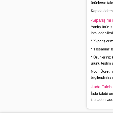
ürünlerse taks
Kapıda ödeme
-Siparişimi 
Yanlış ürün s
iptal edebilirsi
* 'Siparişleri
* 'Hesabım' b
* Ürünleriniz
ürünü teslim a
Not: Ücret 
bilgilendirilirsi
-İade Tale
İade talebi o
istinaden iad