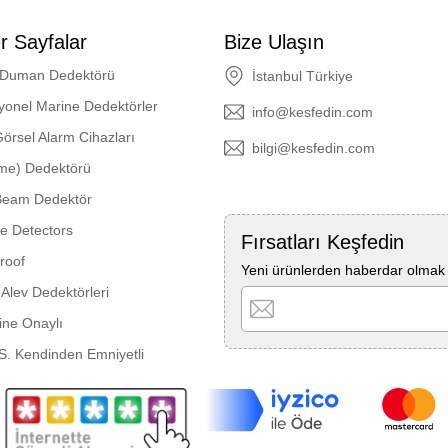
r Sayfalar
Bize Ulaşın
 Duman Dedektörü
İstanbul Türkiye
yonel Marine Dedektörler
info@kesfedin.com
Görsel Alarm Cihazları
bilgi@kesfedin.com
ame) Dedektörü
 Beam Dedektör
re Detectors
Fırsatları Keşfedin
roof
Yeni ürünlerden haberdar olmak i
Alev Dedektörleri
ine Onaylı
.S. Kendinden Emniyetli