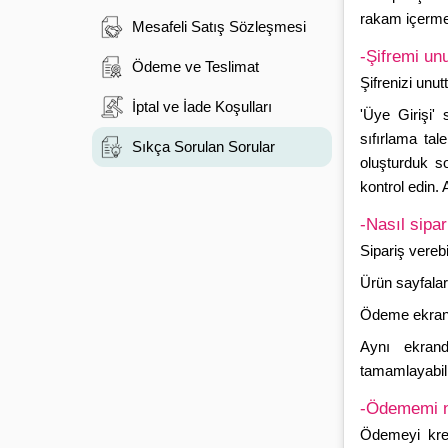
rakam içermes
Mesafeli Satış Sözleşmesi
-Şifremi unu
Ödeme ve Teslimat
Şifrenizi unut
İptal ve İade Koşulları
'Üye Girişi' 
sıfırlama tal
Sıkça Sorulan Sorular
oluşturduk s
kontrol edin. 
-Nasıl sipar
Sipariş verebi
Ürün sayfalar
Ödeme ekranınd
Aynı ekrand
tamamlayabili
-Ödememi n
Ödemeyi kredi