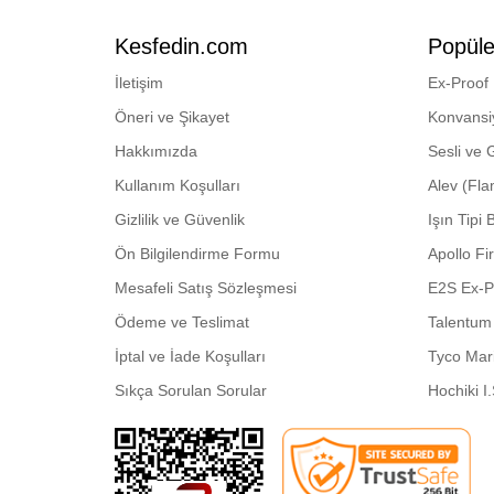
Kesfedin.com
Popüle
İletişim
Ex-Proof
Öneri ve Şikayet
Konvansi
Hakkımızda
Sesli ve 
Kullanım Koşulları
Alev (Fl
Gizlilik ve Güvenlik
Işın Tipi
Ön Bilgilendirme Formu
Apollo Fi
Mesafeli Satış Sözleşmesi
E2S Ex-P
Ödeme ve Teslimat
Talentum 
İptal ve İade Koşulları
Tyco Mar
Sıkça Sorulan Sorular
Hochiki I