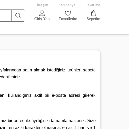
İletişim
Kampanya
Teklif İste
Giriş Yap
Favorilerim
Sepetim
alarından satın almak istediğiniz ürünleri sepete
ebilirsiniz.
n, kullandığınız aktif bir e-posta adresi girerek
ız bir adres ile üyeliğinizi tamamlamalısınız. Size
nizin; en az 6 karakter olmasına, en az 1 harf ve 1