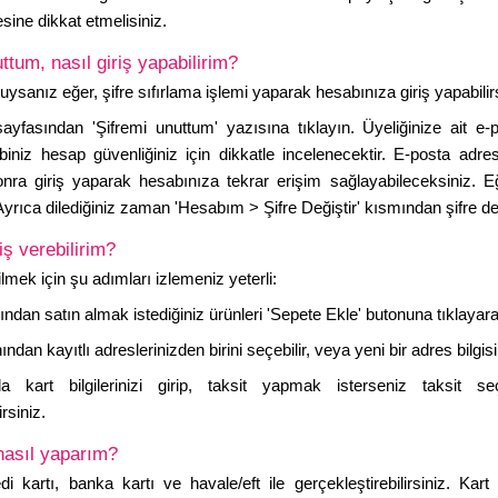
ine dikkat etmelisiniz.
ttum, nasıl giriş yapabilirim?
tuysanız eğer, şifre sıfırlama işlemi yaparak hesabınıza giriş yapabili
sayfasından 'Şifremi unuttum' yazısına tıklayın. Üyeliğinize ait e-
ebiniz hesap güvenliğiniz için dikkatle incelenecektir. E-posta adresi
onra giriş yaparak hesabınıza tekrar erişim sağlayabileceksiniz.
Ayrıca dilediğiniz zaman 'Hesabım > Şifre Değiştir' kısmından şifre deği
iş verebilirim?
lmek için şu adımları izlemeniz yeterli:
ından satın almak istediğiniz ürünleri 'Sepete Ekle' butonuna tıklayarak
an kayıtlı adreslerinizden birini seçebilir, veya yeni bir adres bilgisi 
a kart bilgilerinizi girip, taksit yapmak isterseniz taksit s
rsiniz.
asıl yaparım?
 kartı, banka kartı ve havale/eft ile gerçekleştirebilirsiniz. Kart b