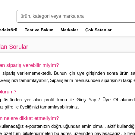
edektörü
Test ve Bakım
Markalar
Çok Satanlar
lan Sorular
n sipariş verebilir miyim?
sipariş verilememektedir. Bunun için üye girişinden sonra ürün sayf
şverişinizi tamamlayabilir,
Siparişlerim
menüsünden siparişinizi takip ed
olurum?
 üstünden yer alan profil ikonu ile
Giriş Yap
/
Üye Ol
alanında
z şifre ile üyeliğinizi tamamlayabilirsiniz.
n nelere dikkat etmeliyim?
ullanacağız e-postanızın doğruluğundan emin olmalı, aktif kullandığın
ze özel tüm bilgilendirmeleri bu adres üzerinden paylaşacağız. Şifre