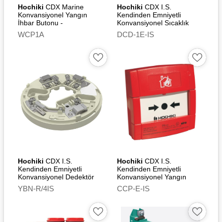
Hochiki
CDX Marine
Hochiki
CDX I.S.
Konvansiyonel Yangın
Kendinden Emniyetli
İhbar Butonu -
Konvansiyonel Sıcaklık
Weatherproof
Dedektörü (Ivory)
WCP1A
DCD-1E-IS
Hochiki
CDX I.S.
Hochiki
CDX I.S.
Kendinden Emniyetli
Kendinden Emniyetli
Konvansiyonel Dedektör
Konvansiyonel Yangın
Montaj Tabanı (Ivory)
İhbar Butonu
YBN-R/4IS
CCP-E-IS