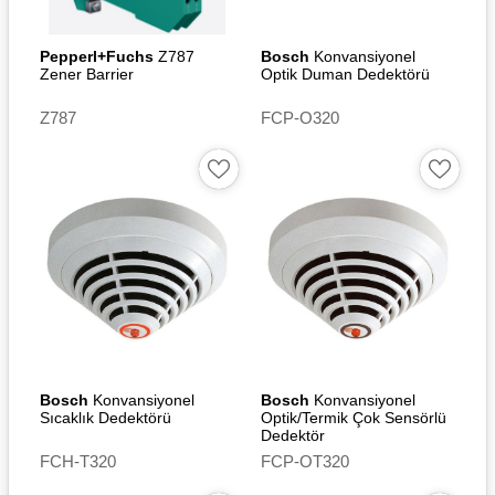
Pepperl+Fuchs
Z787
Bosch
Konvansiyonel
Zener Barrier
Optik Duman Dedektörü
Z787
FCP-O320
Bosch
Konvansiyonel
Bosch
Konvansiyonel
Sıcaklık Dedektörü
Optik/Termik Çok Sensörlü
Dedektör
FCH-T320
FCP-OT320