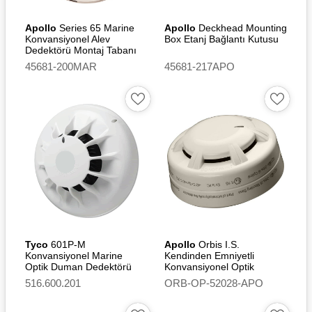
Apollo
Series 65 Marine
Apollo
Deckhead Mounting
Konvansiyonel Alev
Box Etanj Bağlantı Kutusu
Dedektörü Montaj Tabanı
45681-200MAR
45681-217APO
Tyco
601P-M
Apollo
Orbis I.S.
Konvansiyonel Marine
Kendinden Emniyetli
Optik Duman Dedektörü
Konvansiyonel Optik
Duman Dedektörü -
516.600.201
ORB-OP-52028-APO
Flashing Led