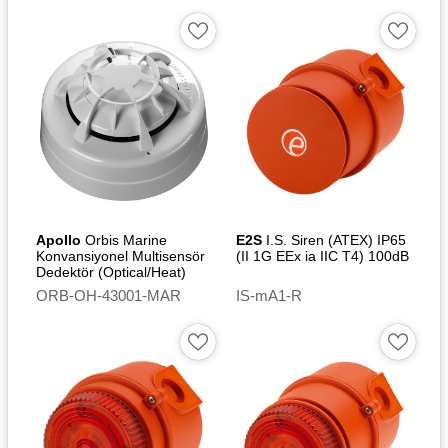
Apollo
Orbis Marine
E2S
I.S. Siren (ATEX) IP65
Konvansiyonel Multisensör
(II 1G EEx ia IIC T4) 100dB
Dedektör (Optical/Heat)
ORB-OH-43001-MAR
IS-mA1-R