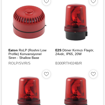
Eaton
RoLP (Roshni Low
E2S
Döner Kırmızı Flaşör,
Profile) Konvansiyonel
24vdc, IP65, 20W
Siren - Shallow Base
ROLP/SV/R/S
B300RTH024B/R