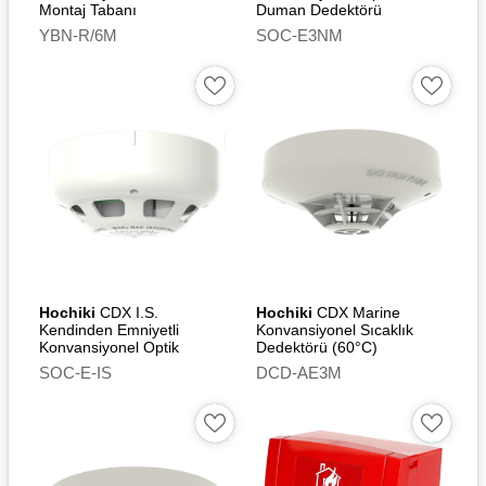
Montaj Tabanı
Duman Dedektörü
YBN-R/6M
SOC-E3NM
Hochiki
CDX I.S.
Hochiki
CDX Marine
Kendinden Emniyetli
Konvansiyonel Sıcaklık
Konvansiyonel Optik
Dedektörü (60°C)
Duman Dedektörü (Ivory)
SOC-E-IS
DCD-AE3M