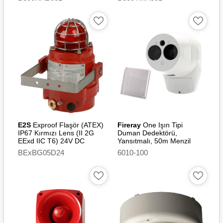
E2S
Exproof Flaşör (ATEX)
Fireray
One Işın Tipi
IP67 Kırmızı Lens (II 2G
Duman Dedektörü,
EExd IIC T6) 24V DC
Yansıtmalı, 50m Menzil
BExBG05D24
6010-100