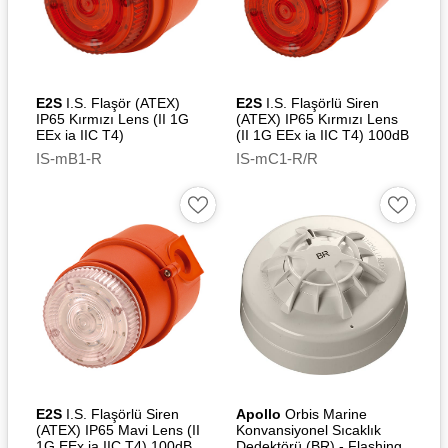
E2S
I.S. Flaşör (ATEX)
E2S
I.S. Flaşörlü Siren
IP65 Kırmızı Lens (II 1G
(ATEX) IP65 Kırmızı Lens
EEx ia IIC T4)
(II 1G EEx ia IIC T4) 100dB
IS-mB1-R
IS-mC1-R/R
E2S
I.S. Flaşörlü Siren
Apollo
Orbis Marine
(ATEX) IP65 Mavi Lens (II
Konvansiyonel Sıcaklık
1G EEx ia IIC T4) 100dB
Dedektörü (BR) - Flashing