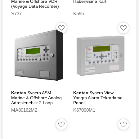
Marine & Offshore VDR
Haberleşme Kartı
(Voyage Data Recorder)
Arayüz Devre Kartı
S737
K555
Kentec
Syncro ASM
Kentec
Syncro View
Marine & Offshore Analog
Yangın Alarm Tekrarlama
Adreslenebilir 2 Loop
Paneli
Yangın Alarm Kontrol Paneli
MA80162M2
K67000M1