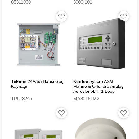
85311030
3000-101
Teknim
24V/5A Harici Güç
Kentec
Syncro ASM
Kaynağı
Marine & Offshore Analog
Adreslenebilir 1 Loop
Yangın Alarm Kontrol Paneli
TPU-8245
MA80161M2