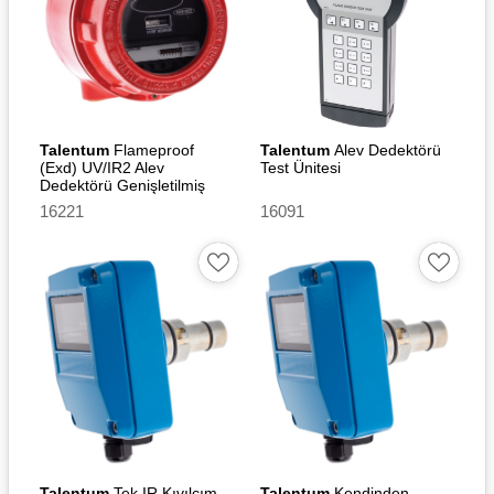
Talentum
Flameproof
Talentum
Alev Dedektörü
(Exd) UV/IR2 Alev
Test Ünitesi
Dedektörü Genişletilmiş
Sıcaklık
16221
16091
Talentum
Tek IR Kıvılcım
Talentum
Kendinden