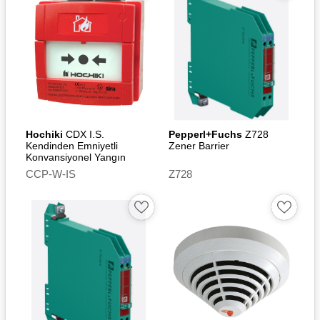
Hochiki
CDX I.S.
Pepperl+Fuchs
Z728
Kendinden Emniyetli
Zener Barrier
Konvansiyonel Yangın
İhbar Butonu -
CCP-W-IS
Z728
Weatherproof