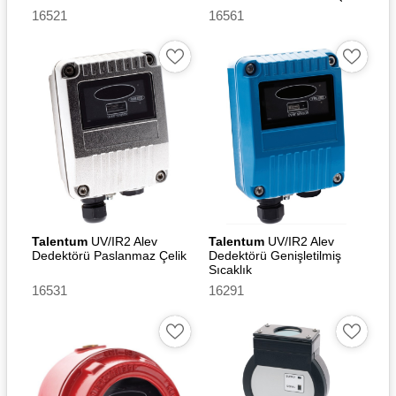
16521
16561
Talentum
UV/IR2 Alev
Talentum
UV/IR2 Alev
Dedektörü Paslanmaz Çelik
Dedektörü Genişletilmiş
Sıcaklık
16531
16291