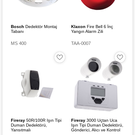
Bosch
Dedektör Montaj
Klaxon
Fire Bell 6 İnç
Tabanı
Yangın Alarm Zili
MS 400
TAA-0007
Fireray
50R/100R Işın Tipi
Fireray
3000 Uçtan Uca
Duman Dedektörü,
Işın Tipi Duman Dedektörü,
Yansıtmalı
Gönderici, Alıcı ve Kontrol
Ünitesi, 5-120m Menzil