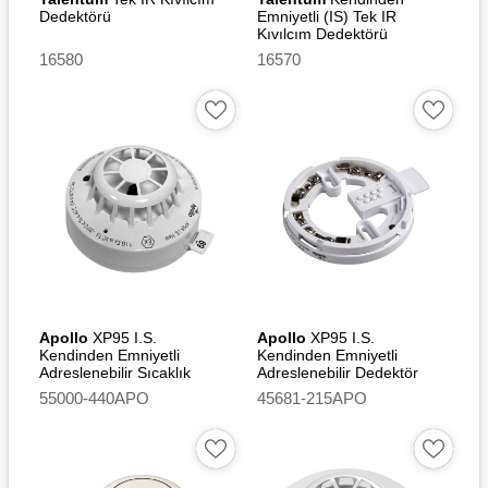
Dedektörü
Emniyetli (IS) Tek IR
Kıvılcım Dedektörü
16580
16570
Apollo
XP95 I.S.
Apollo
XP95 I.S.
Kendinden Emniyetli
Kendinden Emniyetli
Adreslenebilir Sıcaklık
Adreslenebilir Dedektör
Dedektörü (A2S)
XPERT 7 I.S. Montaj
55000-440APO
45681-215APO
Tabanı