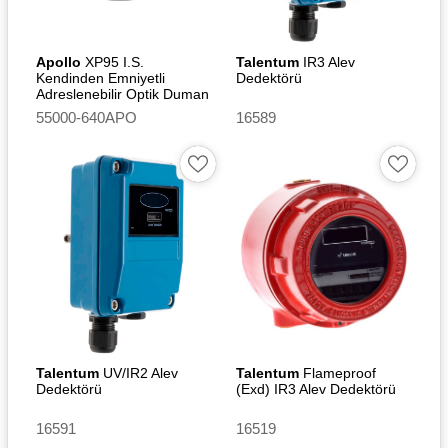
Apollo
XP95 I.S.
Talentum
IR3 Alev
Kendinden Emniyetli
Dedektörü
Adreslenebilir Optik Duman
Dedektörü
55000-640APO
16589
Talentum
UV/IR2 Alev
Talentum
Flameproof
Dedektörü
(Exd) IR3 Alev Dedektörü
16591
16519