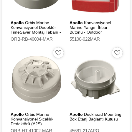
Apollo
Orbis Marine
Apollo
Konvansiyonel
Konvansiyonel Dedektör
Marine Yangın İhbar
TimeSaver Montaj Tabanı -
Butonu - Outdoor
Relay
ORB-RB-40004-MAR
55100-022MAR
Apollo
Orbis Marine
Apollo
Deckhead Mounting
Konvansiyonel Sıcaklık
Box Etanj Bağlantı Kutusu
Dedektörü (A2S)
ORB-HT-41002-MAR
45681-217APO