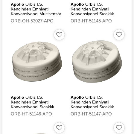
Apollo
Orbis I.S.
Apollo
Orbis I.S.
Kendinden Emniyetli
Kendinden Emniyetli
Konvansiyonel Multisensör
Konvansiyonel Sıcaklık
Dedektör (Optical/Heat)
Dedektörü (A1R)
ORB-OH-53027-APO
ORB-HT-51145-APO
Apollo
Orbis I.S.
Apollo
Orbis I.S.
Kendinden Emniyetli
Kendinden Emniyetli
Konvansiyonel Sıcaklık
Konvansiyonel Sıcaklık
Dedektörü (A1R) - Flashing
Dedektörü (A2S)
ORB-HT-51146-APO
ORB-HT-51147-APO
Led