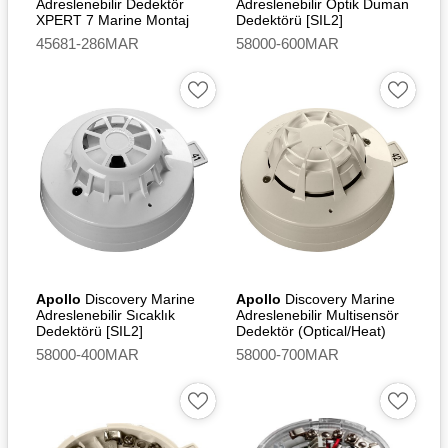
Adreslenebilir Dedektör
Adreslenebilir Optik Duman
XPERT 7 Marine Montaj
Dedektörü [SIL2]
Tabanı - Isolating [SIL2]
45681-286MAR
58000-600MAR
Apollo
Discovery Marine
Apollo
Discovery Marine
Adreslenebilir Sıcaklık
Adreslenebilir Multisensör
Dedektörü [SIL2]
Dedektör (Optical/Heat)
[SIL2]
58000-400MAR
58000-700MAR