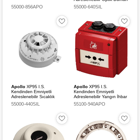
Dedektörü [SIL2]
55000-856APO
55000-640SIL
Apollo
XP95 I.S.
Apollo
XP95 I.S.
Kendinden Emniyetli
Kendinden Emniyetli
Adreslenebilir Sıcaklık
Adreslenebilir Yangın İhbar
Dedektörü (A2S) [SIL2]
Butonu
55000-440SIL
55100-940APO