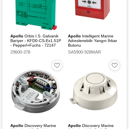
Apollo
Orbis I.S. Galvanik
Apollo
Intelligent Marine
Bariyer - KFD0-CS-Ex1.51P
Adreslenebilir Yangın İhbar
- Pepperl+Fuchs - 72147
Butonu
29600-378
SA5900-928MAR
Apollo
Discovery Marine
Apollo
Discovery Marine