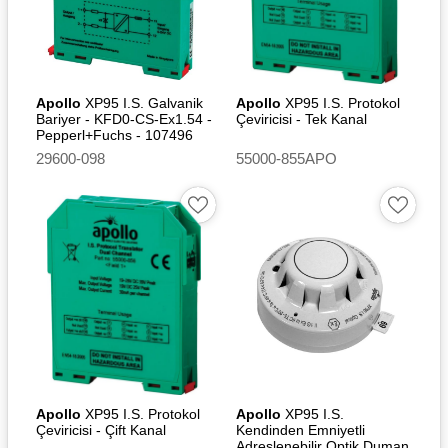
Apollo
XP95 I.S. Galvanik
Apollo
XP95 I.S. Protokol
Bariyer - KFD0-CS-Ex1.54 -
Çeviricisi - Tek Kanal
Pepperl+Fuchs - 107496
29600-098
55000-855APO
Apollo
XP95 I.S. Protokol
Apollo
XP95 I.S.
Çeviricisi - Çift Kanal
Kendinden Emniyetli
Adreslenebilir Optik Duman