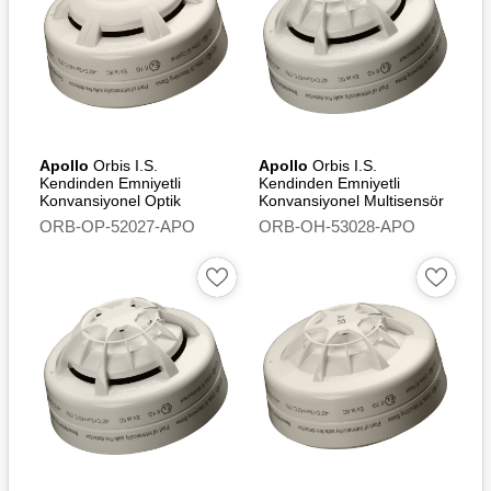
Apollo
Orbis I.S.
Apollo
Orbis I.S.
Kendinden Emniyetli
Kendinden Emniyetli
Konvansiyonel Optik
Konvansiyonel Multisensör
Duman Dedektörü
Dedektör (Optical/Heat) -
ORB-OP-52027-APO
ORB-OH-53028-APO
Flashing Led