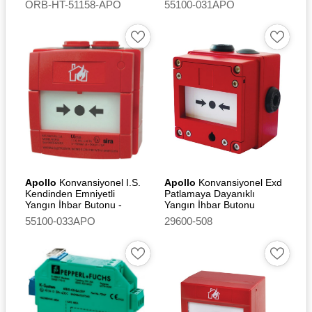
ORB-HT-51158-APO
55100-031APO
Led
Apollo
Konvansiyonel I.S.
Apollo
Konvansiyonel Exd
Kendinden Emniyetli
Patlamaya Dayanıklı
Yangın İhbar Butonu -
Yangın İhbar Butonu
Outdoor (Without Led)
(Without Led)
55100-033APO
29600-508