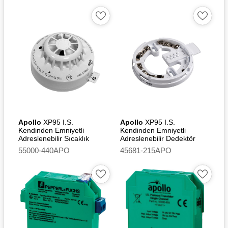
Apollo
XP95 I.S.
Apollo
XP95 I.S.
Kendinden Emniyetli
Kendinden Emniyetli
Adreslenebilir Sıcaklık
Adreslenebilir Dedektör
Dedektörü (A2S)
XPERT 7 I.S. Montaj
55000-440APO
45681-215APO
Tabanı