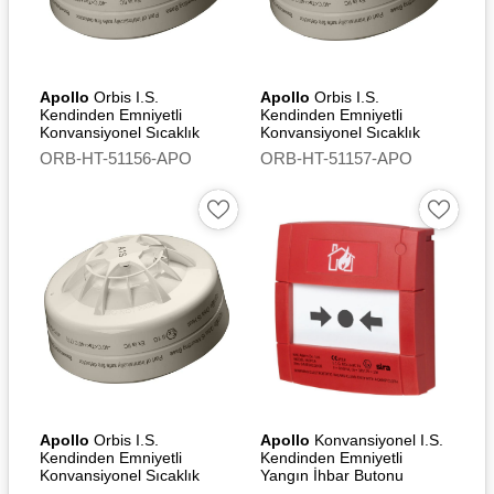
Apollo
Orbis I.S.
Apollo
Orbis I.S.
Kendinden Emniyetli
Kendinden Emniyetli
Konvansiyonel Sıcaklık
Konvansiyonel Sıcaklık
Dedektörü (CS) - Flashing
Dedektörü (A1S)
ORB-HT-51156-APO
ORB-HT-51157-APO
Led
Apollo
Orbis I.S.
Apollo
Konvansiyonel I.S.
Kendinden Emniyetli
Kendinden Emniyetli
Konvansiyonel Sıcaklık
Yangın İhbar Butonu
Dedektörü (A1S) - Flashing
(Without Led)