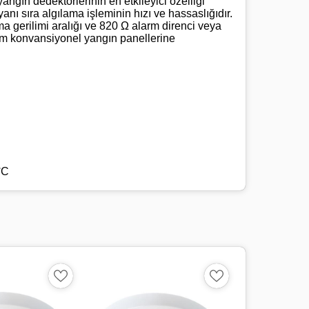
 yangın dedektörlerinin en etkileyici özelliği
nı sıra algılama işleminin hızı ve hassaslığıdır.
a gerilimi aralığı ve 820 Ω alarm direnci veya
üm konvansiyonel yangın panellerine
°C
ı Ø 120 x 63,5 mm
r, mat kaplama