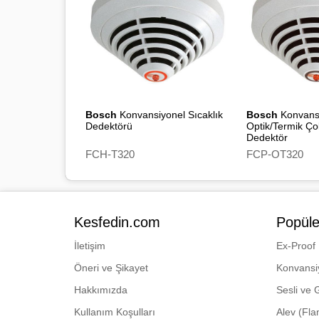
Bosch
Konvansiyonel Sıcaklık
Bosch
Konvans
Dedektörü
Optik/Termik Ço
Dedektör
FCH-T320
FCP-OT320
Kesfedin.com
Popüle
İletişim
Ex-Proof
Öneri ve Şikayet
Konvansi
Hakkımızda
Sesli ve 
Kullanım Koşulları
Alev (Fl