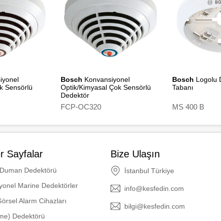
Ambalajsız/ambalajlı ağırlık: Yaklaşık 80 g
Renk Kodu FCP-O320 / FCP-O320-R470 İ
Uygunluk: VDE 0833, iletim yolu başına 
İzleme alanı 120 m²
iyonel
Bosch
Konvansiyonel
Bosch
Logolu 
k Sensörlü
Optik/Kimyasal Çok Sensörlü
Tabanı
Dedektör
FCP-OC320
MS 400 B
r Sayfalar
Bize Ulaşın
 Duman Dedektörü
İstanbul Türkiye
yonel Marine Dedektörler
info@kesfedin.com
Görsel Alarm Cihazları
bilgi@kesfedin.com
ame) Dedektörü