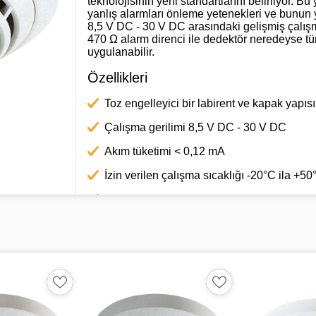
teknolojisinin yeni standartlarını belirliyor. Bu
yanlış alarmları önleme yetenekleri ve bunun ya
8,5 V DC - 30 V DC arasındaki gelişmiş çalışm
470 Ω alarm direnci ile dedektör neredeyse t
uygulanabilir.
Özellikleri
Toz engelleyici bir labirent ve kapak yapısı
Çalışma gerilimi 8,5 V DC - 30 V DC
Akım tüketimi < 0,12 mA
İzin verilen çalışma sıcaklığı -20°C ila +50
EN54-7:2000/A1:2002/A2:2006
Boyutlar: Tabansız Ø 99,5 x 52 mm Tabanl
IP derecelendirmesi: IP41
Muhafaza malzemesi: Plastik, ABS
Muhafaza rengi: Beyaz, RAL 9010'a benze