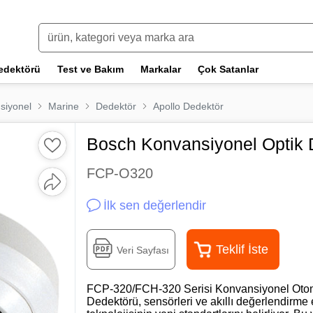
edektörü
Test ve Bakım
Markalar
Çok Satanlar
siyonel
Marine
Dedektör
Apollo Dedektör
Bosch Konvansiyonel Optik
FCP-O320
İlk sen değerlendir
Teklif İste
Veri Sayfası
FCP‑320/FCH‑320 Serisi Konvansiyonel Otom
Dedektörü, sensörleri ve akıllı değerlendirme 