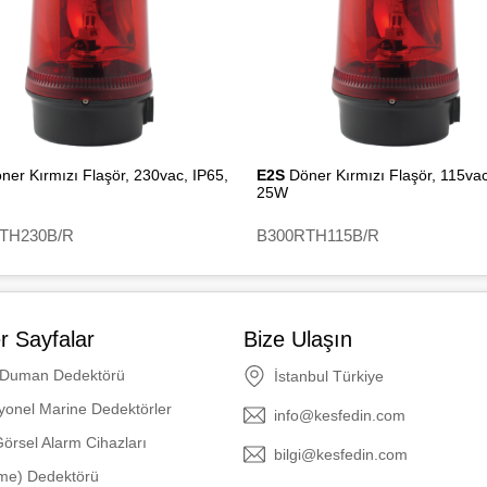
ner Kırmızı Flaşör, 230vac, IP65,
E2S
Döner Kırmızı Flaşör, 115vac
25W
TH230B/R
B300RTH115B/R
r Sayfalar
Bize Ulaşın
 Duman Dedektörü
İstanbul Türkiye
yonel Marine Dedektörler
info@kesfedin.com
Görsel Alarm Cihazları
bilgi@kesfedin.com
ame) Dedektörü