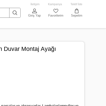
İletişim
Kampanya
Teklif İste
Giriş Yap
Favorilerim
Sepetim
in Duvar Montaj Ayağı
ek parçalar ve aksesuarlar. Lambalar/ampuller ve