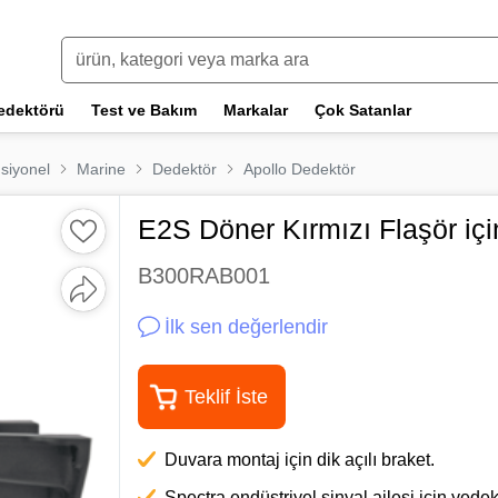
edektörü
Test ve Bakım
Markalar
Çok Satanlar
siyonel
Marine
Dedektör
Apollo Dedektör
E2S Döner Kırmızı Flaşör iç
B300RAB001
İlk sen değerlendir
Teklif İste
Duvara montaj için dik açılı braket.
Spectra endüstriyel sinyal ailesi için yed