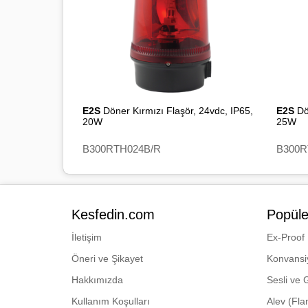
E2S
Döner Kırmızı Flaşör, 24vdc, IP65,
E2S
Dö
20W
25W
B300RTH024B/R
B300R
Kesfedin.com
Popüle
İletişim
Ex-Proof
Öneri ve Şikayet
Konvansi
Hakkımızda
Sesli ve 
Kullanım Koşulları
Alev (Fl