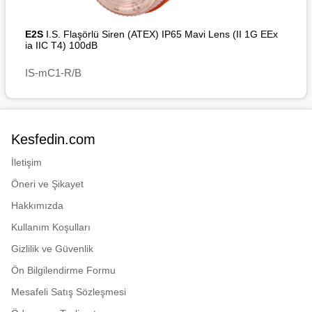
geçirmez)
Muhafaza malzemesi:
E2S
I.S. Flaşörlü Siren (ATEX) IP65 Mavi Lens (II 1G EEx
UL94V0 ve 5VA FR ABS ve
ia IIC T4) 100dB
PC
IS-mC1-R/B
Gövde rengi: RAL3000
Kırmızı
Çalışma sıcaklığı: -40° ila
+60°C [-40 ila +140°F]
Kesfedin.com
Giriş aşırı yük ve ters akım
koruması
İletişim
Öneri ve Şikayet
Hat sonu direnci sertifikalı
Hakkımızda
Otomatik senkronize ses
çıkışı
Kullanım Koşulları
Prizmatik lens, LED
Gizlilik ve Güvenlik
etkinliğini optimize eder
Ön Bilgilendirme Formu
Mesafeli Satış Sözleşmesi
Onaylar