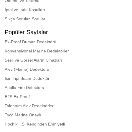
Ödeme ve Teslimat
ATEX sertifikası: SIRA
05ATEX2084X
İptal ve İade Koşulları
IECEx sertifikası: IECEx SIR
Sıkça Sorulan Sorular
06.0045X
Popüler Sayfalar
FM onaylı
Ex-Proof Duman Dedektörü
GOST-R sertifikası: POCC
GB.JB05.B03365
Konvansiyonel Marine Dedektörler
Sesli ve Görsel Alarm Cihazları
Alev (Flame) Dedektörü
Işın Tipi Beam Dedektör
Apollo Fire Detectors
E2S Ex-Proof
Talentum Alev Dedektörleri
Tyco Marine Onaylı
Hochiki I.S. Kendinden Emniyetli