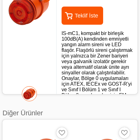
Teklif İste
IS-mC1, kompakt bir birleşik
100dB(A) kendinden emniyetli
yangın alarm sireni ve LED
flaşör. Flaşörlü sireni çalıştırmak
için yalnızca bir Zener bariyeri
veya galvanik izolatör gerekir
veya alternatif olarak ünite ayrı
sinyaller olarak çalıştırılabilir.
Onaylar, Bölge 0 uygulamaları
için ATEX, IECEx ve GOST-R'yi
ve Sınıf I Bölüm 1 ve Sınıf I
Bölge 0 uygulamaları için FM
onayını içerir.
Özellikleri
Diğer Ürünler
Ton sayısı: 49
Ses kontrolü: Maks.
100dB(A); Min. 90dB(A) –