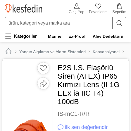
Giriş Yap
Favorilerim
Sepetim
Kategoriler
Marine
Ex-Proof
Alev Dedektörü
Yangın Algılama ve Alarm Sistemleri
Konvansiyonel
Ma
E2S I.S. Flaşörlü
Siren (ATEX) IP65
Kırmızı Lens (II 1G
EEx ia IIC T4)
100dB
IS-mC1-R/R
İlk sen değerlendir