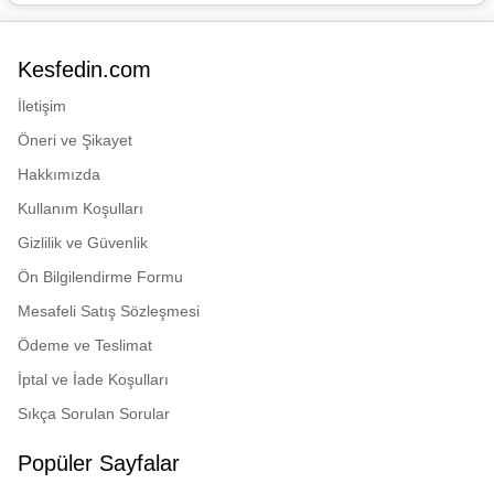
Approved to MED by GL
(Germanischer Lloyd)
GL (Germanischer Lloyd)
Kesfedin.com
Type approval
İletişim
Öneri ve Şikayet
Hakkımızda
Kullanım Koşulları
Gizlilik ve Güvenlik
Ön Bilgilendirme Formu
Mesafeli Satış Sözleşmesi
Ödeme ve Teslimat
İptal ve İade Koşulları
Sıkça Sorulan Sorular
Popüler Sayfalar