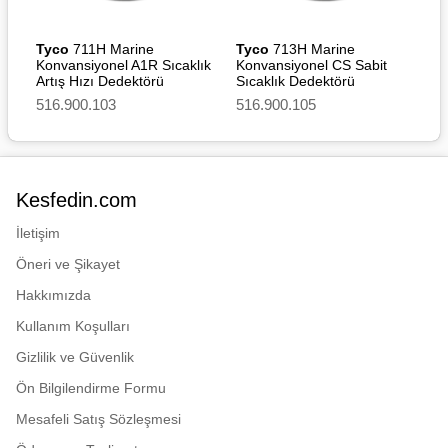
Teknik Özellikleri
Tyco
711H Marine
Tyco
713H Marine
Konvansiyonel A1R Sıcaklık
Konvansiyonel CS Sabit
Artış Hızı Dedektörü
Sıcaklık Dedektörü
Çalışma gerilimi 10,5-33
516.900.103
516.900.105
Vdc
Ortalama hareketsiz akım 37
μA
Alarm akımı 65mA @30V,
Kesfedin.com
35mA @20V, 12.5mA @12V
İletişim
Ağırlık 81 gram
Öneri ve Şikayet
Çalışma sıcaklığı -20 ila
Hakkımızda
+70°C
Kullanım Koşulları
Boyutlar Çap 108 mm,
Yükseklik 42 mm (4B taban
Gizlilik ve Güvenlik
ile 55 mm)
Ön Bilgilendirme Formu
Malzeme Dış kaplama:
beyaz alev geciktiricili PC-
Mesafeli Satış Sözleşmesi
ABS