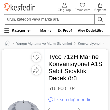
Giriş Yap
Favorilerim
Sepetim
Kategoriler
Marine
Ex-Proof
Alev Dedektörü
Yangın Algılama ve Alarm Sistemleri
Konvansiyonel
Ma
Tyco 712H Marine
Konvansiyonel A1S
Sabit Sıcaklık
Dedektörü
516.900.104
İlk sen değerlendir