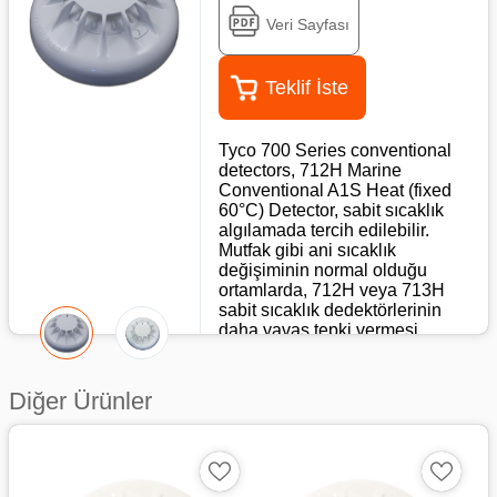
Veri Sayfası
Teklif İste
Tyco 700 Series conventional
detectors, 712H Marine
Conventional A1S Heat (fixed
60°C) Detector, sabit sıcaklık
algılamada tercih edilebilir.
Mutfak gibi ani sıcaklık
değişiminin normal olduğu
ortamlarda, 712H veya 713H
sabit sıcaklık dedektörlerinin
daha yavaş tepki vermesi
uygun olabilir. 712H, kategori
A1S ısı dedektörüdür. A1, 54°C
ila 65°C (EN54-5) arasında bir
Diğer Ürünler
statik yanıt sıcaklığını belirtir. S
son eki ise dedektörün yüksek
hava sıcaklığı artış hızlarında
bile daha düşük bir sıcaklıkta
yanıt vermediğini belirtir.