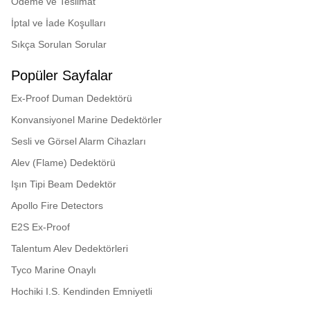
Ödeme ve Teslimat
Giriş Koruması IP
İptal ve İade Koşulları
derecelendirmesi IP55
Sıkça Sorulan Sorular
Onaylar
Popüler Sayfalar
CPR Approvals EN54-
Ex-Proof Duman Dedektörü
5:2017 + A1:2018
Konvansiyonel Marine Dedektörler
European Approvals LPCB
Sesli ve Görsel Alarm Cihazları
Marine Approvals MED/UK-
MED, CCS, KRS, ABS, BV,
Alev (Flame) Dedektörü
DNV GL, LRS
Işın Tipi Beam Dedektör
Apollo Fire Detectors
E2S Ex-Proof
Talentum Alev Dedektörleri
Tyco Marine Onaylı
Hochiki I.S. Kendinden Emniyetli