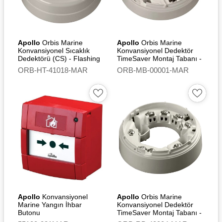
DBI - MED - Marine
Equipment Directive
2014/90/EU - EC Type
Examination (Module B)
Apollo
Orbis Marine
Certificate
Apollo
Orbis Marine
Konvansiyonel Sıcaklık
Konvansiyonel Dedektör
Dedektörü (CS) - Flashing
TimeSaver Montaj Tabanı -
DBI - MED EC Quality
Led
Continuity Switch
System (Module D)
ORB-HT-41018-MAR
ORB-MB-00001-MAR
Certificate
DBI – UK Quality System
(Module D) Certificate
DBI-UK – (Marine
Equipment) Regulations
2016 SI 2016/1025 – UK-
Type Examination (Module
B) Certificate
Apollo
Konvansiyonel
Apollo
Orbis Marine
Marine Yangın İhbar
Konvansiyonel Dedektör
Butonu
TimeSaver Montaj Tabanı -
Relay