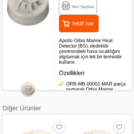
Veri Sayfası
Teklif İste
Apollo Orbis Marine Heat
Detector (BS), dedektör
çevresindeki hava sıcaklığını
algılamak için tek bir termistör
kullanır.
Özellikleri
ORB-MB-00001-MAR parça
numaralı Orbis Marine
TimeSaver Montaj Tabanı ile
birlikte kullanılır
Diğer Ürünler
Duman dedektörlerinin
uygun olmadığı
uygulamalarda kullanılabilir
Normal şartlarda kirli veya