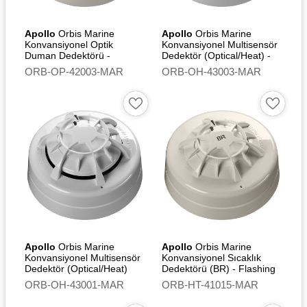
Ortalama hareketsiz akım 24
V'ta 95 µA
Apollo
Orbis Marine
Apollo
Orbis Marine
Konvansiyonel Optik
Konvansiyonel Multisensör
Alarm akımı 12 V'ta 20 mA,
Duman Dedektörü -
Dedektör (Optical/Heat) -
24V'ta 40 mA
Flashing Led
Flashing Led
ORB-OP-42003-MAR
ORB-OH-43003-MAR
Alarm yükü 600 Ω
Çalışma ve depolama
sıcaklığı -40°C ila +70°C
IP Derecelendirmesi
IP23D'ye göre tasarlanmıştır
Boyutlar 97 mm çap x 36
mm yükseklik, montaj tabanı
ile birlikte 100 mm çap x 51
mm yükseklik
Ağırlık 70 g, montaj tabanı
Apollo
Orbis Marine
Apollo
Orbis Marine
ile birlikte 130 g
Konvansiyonel Multisensör
Konvansiyonel Sıcaklık
Dedektör (Optical/Heat)
Dedektörü (BR) - Flashing
Muhafaza: Beyaz alev
Led
ORB-OH-43001-MAR
ORB-HT-41015-MAR
geciktirici polikarbonat