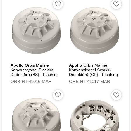
Terminaller: Nikel kaplamalı
paslanmaz çelik
Standards
EN54-5
Approvals and
Certifications
DNV - Det Norske Veritas
Apollo
Orbis Marine
Apollo
Orbis Marine
Konvansiyonel Sıcaklık
Konvansiyonel Sıcaklık
Dedektörü (BS) - Flashing
Dedektörü (CR) - Flashing
CCS Certificate
Led
Led
ORB-HT-41016-MAR
ORB-HT-41017-MAR
LR - Lloyd's Register EMEA
BV - Bureau Veritas
CRS - Croatian Register of
Shipping
ABS - American Bureau of
Shipping