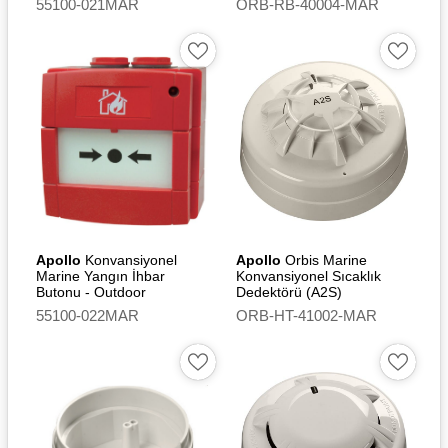
55100-021MAR
ORB-RB-40004-MAR
Apollo
Konvansiyonel
Apollo
Orbis Marine
Marine Yangın İhbar
Konvansiyonel Sıcaklık
Butonu - Outdoor
Dedektörü (A2S)
55100-022MAR
ORB-HT-41002-MAR