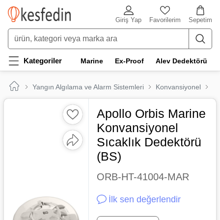
Giriş Yap
Favorilerim
Sepetim
Kategoriler
Marine
Ex-Proof
Alev Dedektörü
Yangın Algılama ve Alarm Sistemleri
Konvansiyonel
Ma
Apollo Orbis Marine
Konvansiyonel
Sıcaklık Dedektörü
(BS)
ORB-HT-41004-MAR
İlk sen değerlendir