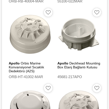
ORB-RB-40004-MAR
55100-022MAR
Apollo
Orbis Marine
Apollo
Deckhead Mounting
Konvansiyonel Sıcaklık
Box Etanj Bağlantı Kutusu
Dedektörü (A2S)
ORB-HT-41002-MAR
45681-217APO