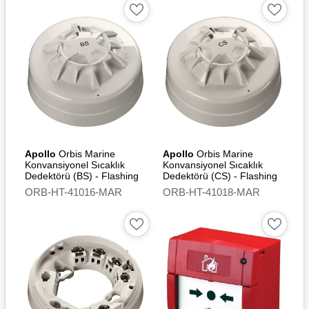
geciktirici polikarbonat
Terminaller: Nikel kaplamalı
paslanmaz çelik
Standards
EN54-5
Approvals and
Certifications
Apollo
Orbis Marine
Apollo
Orbis Marine
Konvansiyonel Sıcaklık
Konvansiyonel Sıcaklık
Dedektörü (BS) - Flashing
Dedektörü (CS) - Flashing
DNV - Det Norske Veritas
Led
Led
ORB-HT-41016-MAR
ORB-HT-41018-MAR
CCS Certificate
LR - Lloyd's Register EMEA
BV - Bureau Veritas
CRS - Croatian Register of
Shipping
ABS - American Bureau of