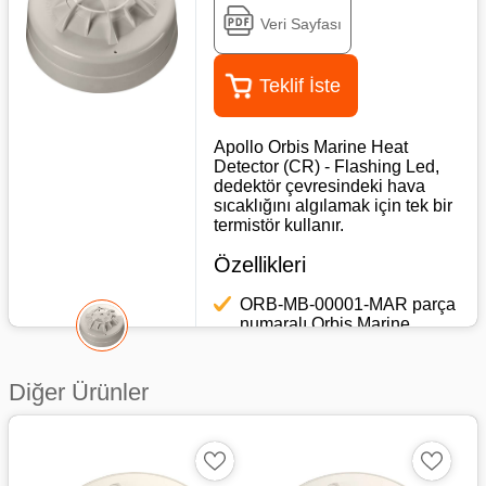
Veri Sayfası
Teklif İste
Apollo Orbis Marine Heat
Detector (CR) - Flashing Led,
dedektör çevresindeki hava
sıcaklığını algılamak için tek bir
termistör kullanır.
Özellikleri
ORB-MB-00001-MAR parça
numaralı Orbis Marine
TimeSaver Montaj Tabanı ile
birlikte kullanılır
Diğer Ürünler
Yanıp sönen LED özelliği
Duman dedektörlerinin
uygun olmadığı
uygulamalarda kullanılabilir