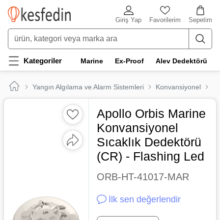
Giriş Yap
Favorilerim
Sepetim
Kategoriler
Marine
Ex-Proof
Alev Dedektörü
Yangın Algılama ve Alarm Sistemleri
Konvansiyonel
Ma
Apollo Orbis Marine
Konvansiyonel
Sıcaklık Dedektörü
(CR) - Flashing Led
ORB-HT-41017-MAR
İlk sen değerlendir