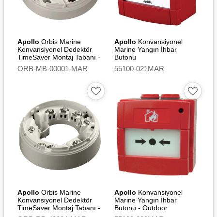
Shipping
DBI - MED - Marine
Equipment Directive
2014/90/EU - EC Type
Apollo
Orbis Marine
Apollo
Konvansiyonel
Konvansiyonel Dedektör
Examination (Module B)
Marine Yangın İhbar
TimeSaver Montaj Tabanı -
Butonu
Certificate
Continuity Switch
ORB-MB-00001-MAR
55100-021MAR
DBI - MED EC Quality
System (Module D)
Certificate
DBI – UK Quality System
(Module D) Certificate
DBI-UK – (Marine
Equipment) Regulations
2016 SI 2016/1025 – UK-
Type Examination (Module
B) Certificate
Apollo
Orbis Marine
Apollo
Konvansiyonel
Konvansiyonel Dedektör
Marine Yangın İhbar
TimeSaver Montaj Tabanı -
Butonu - Outdoor
Relay