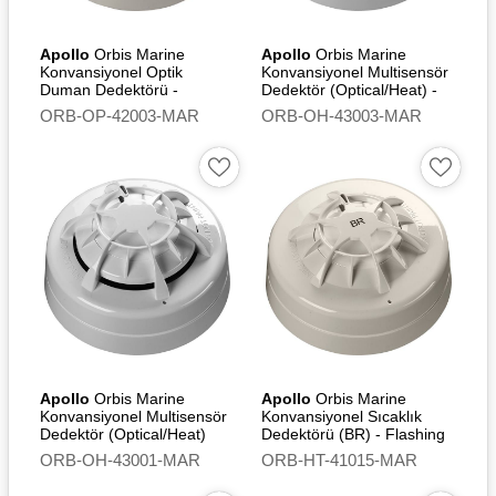
duyarlı
Apollo
Orbis Marine
Apollo
Orbis Marine
Ortalama hareketsiz akım 24
Konvansiyonel Optik
Konvansiyonel Multisensör
V'ta 95 µA
Duman Dedektörü -
Dedektör (Optical/Heat) -
Flashing Led
Flashing Led
Alarm akımı 12 V'ta 20 mA,
ORB-OP-42003-MAR
ORB-OH-43003-MAR
24V'ta 40 mA
Alarm yükü 600 Ω
Çalışma ve depolama
sıcaklığı -40°C ila +70°C
IP Derecelendirmesi
IP23D'ye göre tasarlanmıştır
Boyutlar 97 mm çap x 36
mm yükseklik, montaj tabanı
ile birlikte 100 mm çap x 51
mm yükseklik
Apollo
Orbis Marine
Apollo
Orbis Marine
Konvansiyonel Multisensör
Konvansiyonel Sıcaklık
Ağırlık 70 g, montaj tabanı
Dedektör (Optical/Heat)
Dedektörü (BR) - Flashing
ile birlikte 130 g
Led
ORB-OH-43001-MAR
ORB-HT-41015-MAR
Muhafaza: Beyaz alev