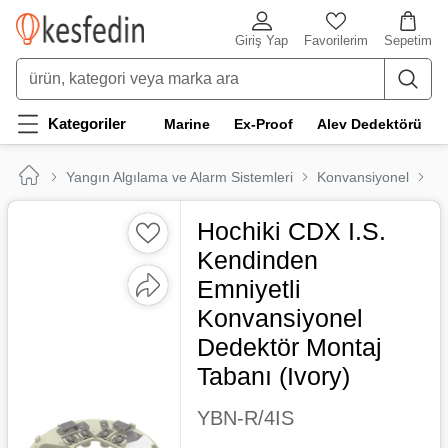
Giriş Yap
Favorilerim
Sepetim
Kategoriler
Marine
Ex-Proof
Alev Dedektörü
Yangın Algılama ve Alarm Sistemleri
Konvansiyonel
Ma
Hochiki CDX I.S.
Kendinden
Emniyetli
Konvansiyonel
Dedektör Montaj
Tabanı (Ivory)
YBN-R/4IS