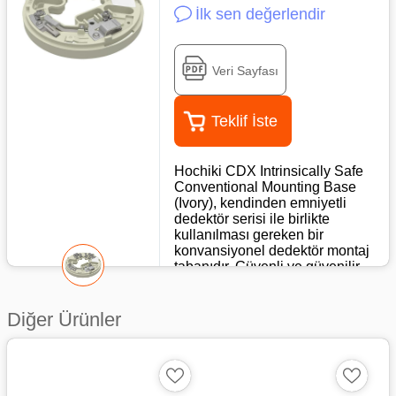
İlk sen değerlendir
Veri Sayfası
Teklif İste
Hochiki CDX Intrinsically Safe
Conventional Mounting Base
(Ivory), kendinden emniyetli
dedektör serisi ile birlikte
kullanılması gereken bir
konvansiyonel dedektör montaj
tabanıdır. Güvenli ve güvenilir
kablo sonlandırması için kare
kablo kelepçeleri ile sağlanır,
ancak taban dedektörün
Diğer Ürünler
çıkarılması sırasında hat
sürekliliği sağlamaz, bu
nedenle yangın ihbar butonları
kullanılıyorsa, bunlar önce
bölgeye kablolanmalıdır.