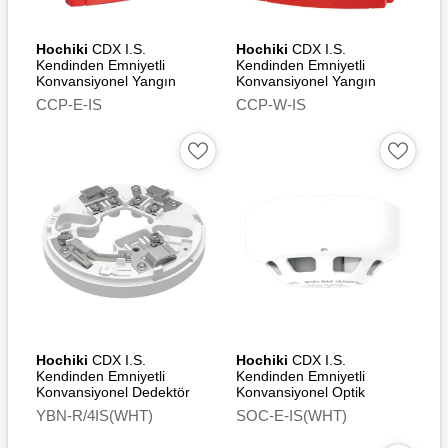
Yükseklik 8 mm
Hochiki
CDX I.S.
Hochiki
CDX I.S.
Standards
Kendinden Emniyetli
Kendinden Emniyetli
Konvansiyonel Yangın
Konvansiyonel Yangın
EN 54-5
İhbar Butonu
İhbar Butonu -
CCP-E-IS
CCP-W-IS
Weatherproof
EN 54-7
Approvals and
Certifications
ATEX – BAS01ATEX1281X
ATEX – BAS01ATEX1021X
Hochiki
CDX I.S.
Hochiki
CDX I.S.
Kendinden Emniyetli
Kendinden Emniyetli
Konvansiyonel Dedektör
Konvansiyonel Optik
Montaj Tabanı (White)
Duman Dedektörü (White)
YBN-R/4IS(WHT)
SOC-E-IS(WHT)