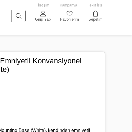
İletişim
Kampanya
Teklif İste
Giriş Yap
Favorilerim
Sepetim
 Emniyetli Konvansiyonel
te)
Mounting Base (White), kendinden emniyetli