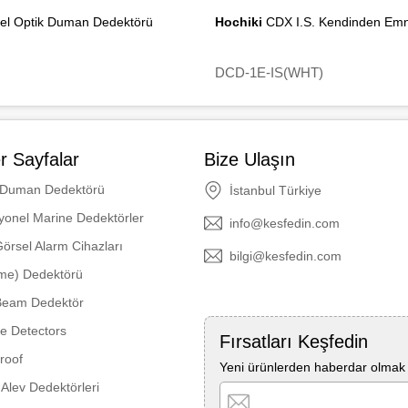
nel Optik Duman Dedektörü
Hochiki
CDX I.S. Kendinden Emni
DCD-1E-IS(WHT)
r Sayfalar
Bize Ulaşın
 Duman Dedektörü
İstanbul Türkiye
yonel Marine Dedektörler
info@kesfedin.com
Görsel Alarm Cihazları
bilgi@kesfedin.com
ame) Dedektörü
 Beam Dedektör
re Detectors
Fırsatları Keşfedin
roof
Yeni ürünlerden haberdar olmak i
Alev Dedektörleri