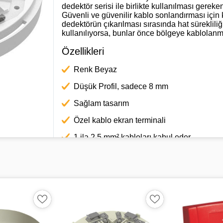
dedektör serisi ile birlikte kullanılması gerek
Güvenli ve güvenilir kablo sonlandırması için 
dedektörün çıkarılması sırasında hat süreklili
kullanılıyorsa, bunlar önce bölgeye kablolanma
Özellikleri
Renk Beyaz
Düşük Profil, sadece 8 mm
Sağlam tasarım
Özel kablo ekran terminali
1 ila 2,5 mm² kabloları kabul eder
Kare kablo kelepçeleri ile hızlı bağlantı
Elektronik devre içermez
Sabitleme Merkezleri (mm) 48 - 74
Malzeme ABS
Ağırlık 51g / Çap 100 mm, Yükseklik 8 mm