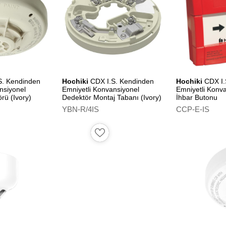
Standards
EN 54-5
EN 54-7
S. Kendinden
Hochiki
CDX I.S. Kendinden
Hochiki
CDX I.
Approvals and Certifications
nsiyonel
Emniyetli Konvansiyonel
Emniyetli Konv
rü (Ivory)
Dedektör Montaj Tabanı (Ivory)
İhbar Butonu
ATEX – BAS01ATEX1281X
YBN-R/4IS
CCP-E-IS
ATEX – BAS01ATEX1021X