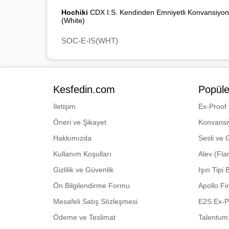
Hochiki
CDX I.S. Kendinden Emniyetli Konvansiyo
(White)
SOC-E-IS(WHT)
Kesfedin.com
Popüle
İletişim
Ex-Proof
Öneri ve Şikayet
Konvansi
Hakkımızda
Sesli ve 
Kullanım Koşulları
Alev (Fl
Gizlilik ve Güvenlik
Işın Tipi
Ön Bilgilendirme Formu
Apollo Fi
Mesafeli Satış Sözleşmesi
E2S Ex-P
Ödeme ve Teslimat
Talentum 