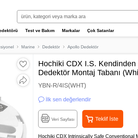
edektörü
Test ve Bakım
Markalar
Çok Satanlar
siyonel
Marine
Dedektör
Apollo Dedektör
Hochiki CDX I.S. Kendinden
Dedektör Montaj Tabanı (Whi
YBN-R/4IS(WHT)
İlk sen değerlendir
Teklif İste
Veri Sayfası
Hochiki CDX Intrinsically Safe Conventional 