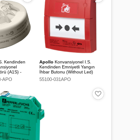
.S. Kendinden
Apollo
Konvansiyonel I.S.
ansiyonel
Kendinden Emniyetli Yangın
örü (A1S) -
İhbar Butonu (Without Led)
8-APO
55100-031APO