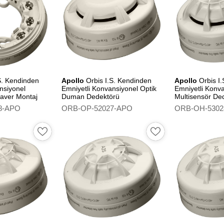
Çalışma Sıcaklığı -25°C ila +70°C
Güç 1W
Standards
EN 54-11
S. Kendinden
Apollo
Orbis I.S. Kendinden
Apollo
Orbis I
nsiyonel
Emniyetli Konvansiyonel Optik
Emniyetli Konv
Approvals and Certifications
aver Montaj
Duman Dedektörü
Multisensör De
(Optical/Heat) 
8-APO
ORB-OP-52027-APO
ORB-OH-5302
CCS Certificate