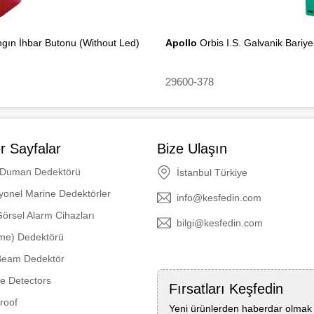
gın İhbar Butonu (Without Led)
Apollo
Orbis I.S. Galvanik Bari
29600-378
r Sayfalar
Bize Ulaşın
 Duman Dedektörü
İstanbul Türkiye
yonel Marine Dedektörler
info@kesfedin.com
Görsel Alarm Cihazları
bilgi@kesfedin.com
ame) Dedektörü
 Beam Dedektör
re Detectors
Fırsatları Keşfedin
roof
Yeni ürünlerden haberdar olmak i