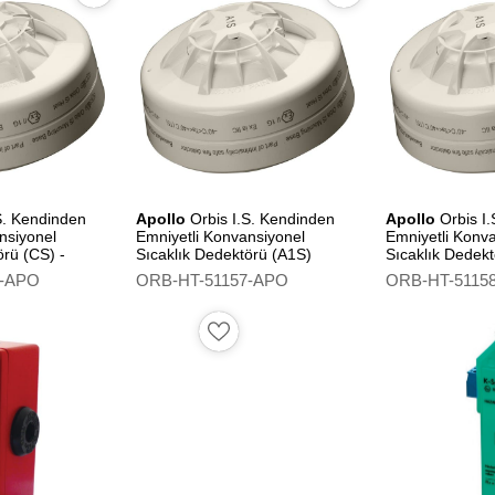
S. Kendinden
Apollo
Orbis I.S. Kendinden
Apollo
Orbis I
nsiyonel
Emniyetli Konvansiyonel
Emniyetli Konv
örü (CS) -
Sıcaklık Dedektörü (A1S)
Sıcaklık Dedekt
Flashing Led
6-APO
ORB-HT-51157-APO
ORB-HT-5115