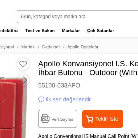
edektörü
Test ve Bakım
Markalar
Çok Satanlar
siyonel
Marine
Dedektör
Apollo Dedektör
Apollo Konvansiyonel I.S. K
İhbar Butonu - Outdoor (With
55100-033APO
İlk sen değerlendir
Teklif İste
Veri Sayfası
Apollo Conventional IS Manual Call Point (Wi