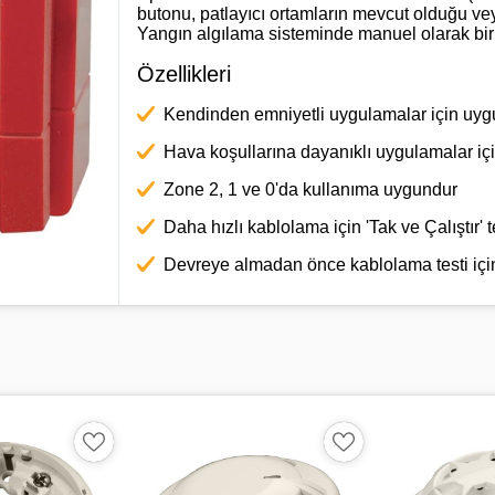
butonu, patlayıcı ortamların mevcut olduğu v
Yangın algılama sisteminde manuel olarak bir a
Özellikleri
Kendinden emniyetli uygulamalar için uy
Hava koşullarına dayanıklı uygulamalar iç
Zone 2, 1 ve 0'da kullanıma uygundur
Daha hızlı kablolama için 'Tak ve Çalıştır' t
Devreye almadan önce kablolama testi için 
Teknik Özellikleri
Maksimum Gerilim 30VDC
Maksimum Anahtarlama Akımı 500mA
Alarm Direnci 470 Ω
IP derecesi IP67