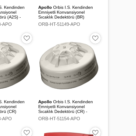
.S. Kendinden
Apollo
Orbis I.S. Kendinden
ansiyonel
Emniyetli Konvansiyonel
örü (A2S) -
Sıcaklık Dedektörü (BR)
8-APO
ORB-HT-51149-APO
.S. Kendinden
Apollo
Orbis I.S. Kendinden
ansiyonel
Emniyetli Konvansiyonel
törü (CR)
Sıcaklık Dedektörü (CR) -
Flashing Led
3-APO
ORB-HT-51154-APO