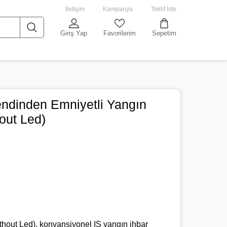
İletişim
Kampanya
Teklif İste
Giriş Yap
Favorilerim
Sepetim
endinden Emniyetli Yangın
out Led)
thout Led), konvansiyonel IS yangın ihbar