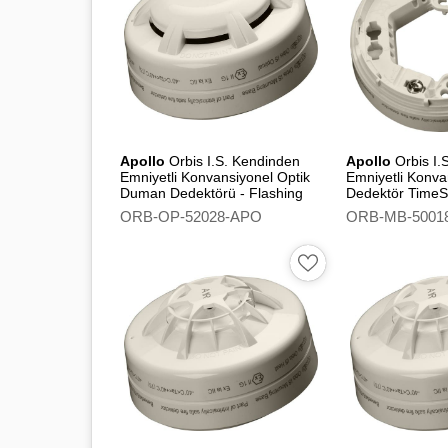
Apollo
Orbis I.S. Kendinden
Apollo
Orbis I.
Emniyetli Konvansiyonel Optik
Emniyetli Konva
Duman Dedektörü - Flashing
Dedektör TimeS
Led
Tabanı
ORB-OP-52028-APO
ORB-MB-5001