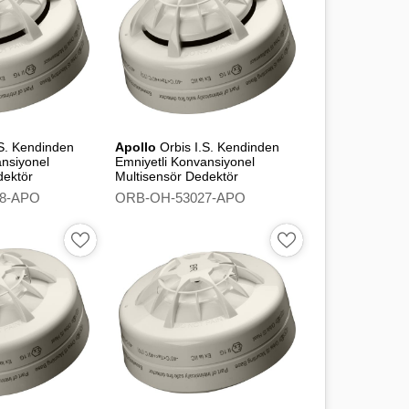
.S. Kendinden
Apollo
Orbis I.S. Kendinden
ansiyonel
Emniyetli Konvansiyonel
dektör
Multisensör Dedektör
- Flashing Led
(Optical/Heat)
8-APO
ORB-OH-53027-APO