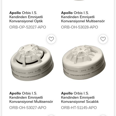
+55°C
Güç 1W
Apollo
Orbis I.S.
Apollo
Orbis I.S.
Kendinden Emniyetli
Kendinden Emniyetli
Not: Bu derecelendirmeler
Konvansiyonel Optik
Konvansiyonel Multisensör
aşılmamalıdır
Duman Dedektörü
Dedektör (Optical/Heat) -
ORB-OP-52027-APO
ORB-OH-53028-APO
Flashing Led
Standards
EN 54-11
Approvals and
Certifications
CCS Certificate
Apollo
Orbis I.S.
Apollo
Orbis I.S.
Kendinden Emniyetli
Kendinden Emniyetli
Konvansiyonel Multisensör
Konvansiyonel Sıcaklık
Dedektör (Optical/Heat)
Dedektörü (A1R)
ORB-OH-53027-APO
ORB-HT-51145-APO