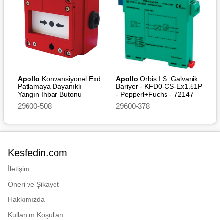
Apollo
Konvansiyonel Exd
Apollo
Orbis I.S. Galvanik
Patlamaya Dayanıklı
Bariyer - KFD0-CS-Ex1.51P
Yangın İhbar Butonu
- Pepperl+Fuchs - 72147
(Without Led)
29600-508
29600-378
Kesfedin.com
İletişim
Öneri ve Şikayet
Hakkımızda
Kullanım Koşulları