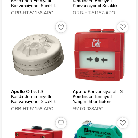
Kendinden Emniyetli
Kendinden Emniyetli
Konvansiyonel Sıcaklık
Konvansiyonel Sıcaklık
Dedektörü (CS) - Flashing
Dedektörü (A1S)
ORB-HT-51156-APO
ORB-HT-51157-APO
Led
Apollo
Orbis I.S.
Apollo
Konvansiyonel I.S.
Kendinden Emniyetli
Kendinden Emniyetli
Konvansiyonel Sıcaklık
Yangın İhbar Butonu -
Dedektörü (A1S) - Flashing
Outdoor (Without Led)
ORB-HT-51158-APO
55100-033APO
Led