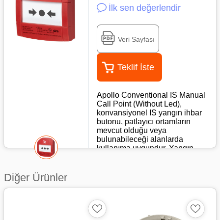
İlk sen değerlendir
Veri Sayfası
Teklif İste
Apollo Conventional IS Manual
Call Point (Without Led),
konvansiyonel IS yangın ihbar
butonu, patlayıcı ortamların
mevcut olduğu veya
bulunabileceği alanlarda
kullanıma uygundur. Yangın
algılama sisteminde manuel
olarak bir alarm sinyali
başlatmak için kullanılır.
Diğer Ürünler
Özellikleri
Kendinden emniyetli
uygulamalar için uygundur