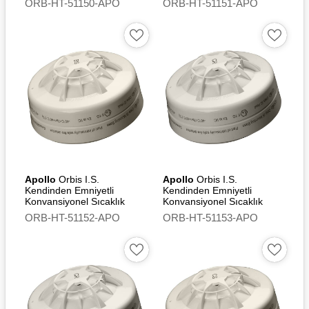
ORB-HT-51150-APO
ORB-HT-51151-APO
Led
Apollo
Orbis I.S.
Apollo
Orbis I.S.
Kendinden Emniyetli
Kendinden Emniyetli
Konvansiyonel Sıcaklık
Konvansiyonel Sıcaklık
Dedektörü (BS) - Flashing
Dedektörü (CR)
ORB-HT-51152-APO
ORB-HT-51153-APO
Led