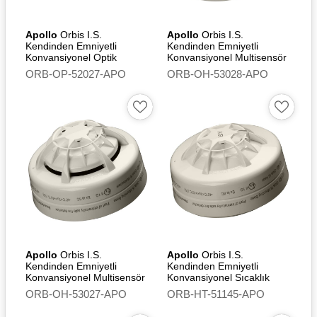
Teknik Özellikleri
Apollo
Orbis I.S.
Apollo
Orbis I.S.
Kendinden Emniyetli
Kendinden Emniyetli
Konvansiyonel Optik
Çalışma voltajı 14,8 V dc ila
Konvansiyonel Multisensör
Duman Dedektörü
Dedektör (Optical/Heat) -
28 V dc
ORB-OP-52027-APO
ORB-OH-53028-APO
Flashing Led
Besleme Kablolaması İki
telli besleme, polariteye
duyarlı
Açılış dalgalanma akımı 24
V'ta 105 µA
Ortalama hareketsiz akımı
24 V'ta 80 µA
Alarm yükü 1,0 V düşüşle
seri olarak 325 Ω
Çalışma ve depolama
Apollo
Orbis I.S.
Apollo
Orbis I.S.
Kendinden Emniyetli
Kendinden Emniyetli
sıcaklığı -40°C ila +70°C
Konvansiyonel Multisensör
Konvansiyonel Sıcaklık
Dedektör (Optical/Heat)
Dedektörü (A1R)
IP Derecelendirmesi
ORB-OH-53027-APO
ORB-HT-51145-APO
IP23D'ye göre tasarlanmıştır