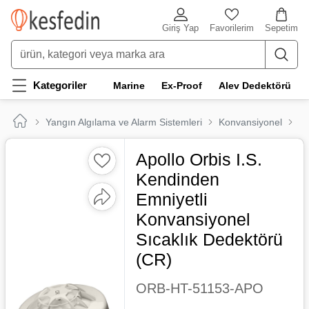
Giriş Yap
Favorilerim
Sepetim
Kategoriler
Marine
Ex-Proof
Alev Dedektörü
Yangın Algılama ve Alarm Sistemleri
Konvansiyonel
Ma
Apollo Orbis I.S.
Kendinden
Emniyetli
Konvansiyonel
Sıcaklık Dedektörü
(CR)
ORB-HT-51153-APO