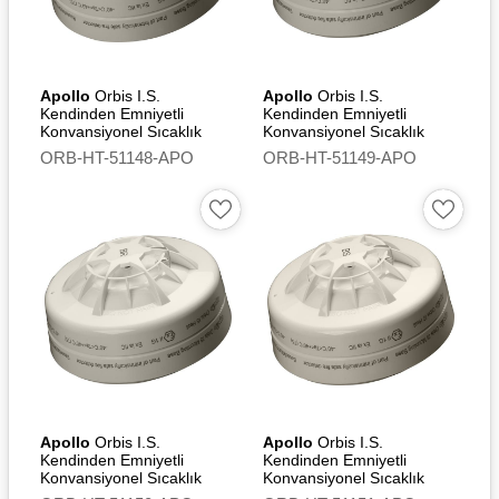
BOSEC - Belgian
Organisation for Security
Certification
Apollo
Orbis I.S.
Apollo
Orbis I.S.
DNV - Det Norske Veritas
Kendinden Emniyetli
Kendinden Emniyetli
Konvansiyonel Sıcaklık
Konvansiyonel Sıcaklık
Dedektörü (A2S) - Flashing
IECEx - International
Dedektörü (BR)
ORB-HT-51148-APO
ORB-HT-51149-APO
Led
Electrotechnical
Commission
BASEEFA - British Approval
Service for Electrical
Equipment in Flammable
Atmospheres
FG -
Forsikringsselskapenes
Godkjennelsesnevnd
LR - Lloyd's Register
CCS Certificate
Apollo
Orbis I.S.
Apollo
Orbis I.S.
Kendinden Emniyetli
Kendinden Emniyetli
Konvansiyonel Sıcaklık
Konvansiyonel Sıcaklık
BV - Bureau Veritas
Dedektörü (BR) - Flashing
Dedektörü (BS)