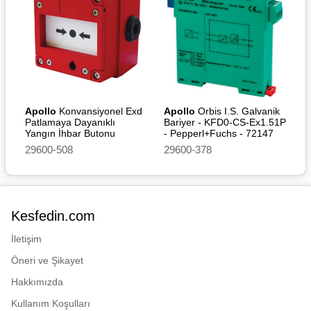
Apollo
Konvansiyonel Exd
Apollo
Orbis I.S. Galvanik
Patlamaya Dayanıklı
Bariyer - KFD0-CS-Ex1.51P
Yangın İhbar Butonu
- Pepperl+Fuchs - 72147
(Without Led)
29600-508
29600-378
Kesfedin.com
İletişim
Öneri ve Şikayet
Hakkımızda
Kullanım Koşulları