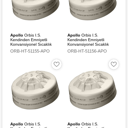
BASEEFA – UK-Type
Examination Certificate
DBI-UK – (Marine
Equipment) Regulations
2016 SI 2016/1025 – UK-
Apollo
Orbis I.S.
Apollo
Orbis I.S.
Type Examination (Module
Kendinden Emniyetli
Kendinden Emniyetli
B) Certificate
Konvansiyonel Sıcaklık
Konvansiyonel Sıcaklık
Dedektörü (CS)
Dedektörü (CS) - Flashing
ORB-HT-51155-APO
ORB-HT-51156-APO
Led
Apollo
Orbis I.S.
Apollo
Orbis I.S.