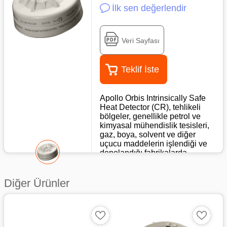
İlk sen değerlendir
Veri Sayfası
Teklif İste
Apollo Orbis Intrinsically Safe
Heat Detector (CR), tehlikeli
bölgeler, genellikle petrol ve
kimyasal mühendislik tesisleri,
gaz, boya, solvent ve diğer
uçucu maddelerin işlendiği ve
depolandığı fabrikalarda
kullanıma uygundur. Bu
alanlarda kullanılan elektrikli
ekipmanlar sadece normal
Diğer Ürünler
çalısma şartlarında değil arıza
durumlarında da patlayıcı
karışımları tetiklemeyecek
şekilde tasarlanmalıdır. Bunu
gerçekleştirmek için Apollo,