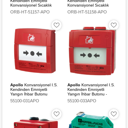
Kendinden Emniyetli
Kendinden Emniyetli
Konvansiyonel Sıcaklık
Konvansiyonel Sıcaklık
Dedektörü (A1S)
Dedektörü (A1S) - Flashing
ORB-HT-51157-APO
ORB-HT-51158-APO
Led
Apollo
Konvansiyonel I.S.
Apollo
Konvansiyonel I.S.
Kendinden Emniyetli
Kendinden Emniyetli
Yangın İhbar Butonu
Yangın İhbar Butonu -
(Without Led)
Outdoor (Without Led)
55100-031APO
55100-033APO