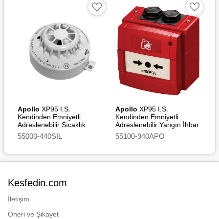
geciktirici polikarbonat
Terminaller: Nikel kaplama
paslanmaz çelik
Standards
EN 54-7
Approvals and
Apollo
XP95 I.S.
Apollo
XP95 I.S.
Certifications
Kendinden Emniyetli
Kendinden Emniyetli
Adreslenebilir Sıcaklık
Adreslenebilir Yangın İhbar
CPR - Certificate of
Dedektörü (A2S) [SIL2]
Butonu
55000-440SIL
55100-940APO
Constancy of Performance
DNV - Det Norske Veritas
LR - Lloyd's Register EMEA
Kesfedin.com
SBSC - Svensk Brand &
Sakerhets Certifiering AB
İletişim
Certificate
Öneri ve Şikayet