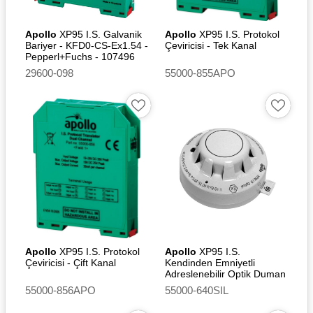
Sessiz akım 340 μA
Apollo
XP95 I.S. Galvanik
Apollo
XP95 I.S. Protokol
Açılış dalgalanma akımı 1
Bariyer - KFD0-CS-Ex1.54 -
Çeviricisi - Tek Kanal
mA
Pepperl+Fuchs - 107496
29600-098
55000-855APO
Alarm göstergesi: Kırmızı
ışık yayan diyot (LED)
Alarm LED akımı 1 mA
Çalışma sıcaklığı: -20ºC ila
+45ºC (T5) -20°C ila + 60°C
(T4)
Garanti edilen sıcaklık
aralığı -20°C ila + 60°C
IP Derecesi IP 44
Boyutlar: 100 mm çap x 42
Apollo
XP95 I.S. Protokol
Apollo
XP95 I.S.
mm yükseklik
Çeviricisi - Çift Kanal
Kendinden Emniyetli
Adreslenebilir Optik Duman
Ağırlık 105 gr
Dedektörü [SIL2]
55000-856APO
55000-640SIL
Muhafazası: Beyaz alev