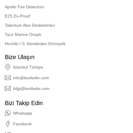
Apollo Fire Detectors
DBI - MED EC Quality
System (Module D)
E2S Ex-Proof
Certificate
Talentum Alev Dedektörleri
DBI - MED - Marine
Tyco Marine Onaylı
Equipment Directive
2014/90/EU - EC Type
Hochiki I.S. Kendinden Emniyetli
Examination (Module B)
Certificate
Bize Ulaşın
DBI – UK Quality System
(Module D) Certificate
İstanbul Türkiye
DBI-UK – (Marine
info@kesfedin.com
Equipment) Regulations
2016 SI 2016/1025 – UK-
bilgi@kesfedin.com
Type Examination (Module
B) Certificate
Bizi Takip Edin
BOSEC - Belgian
Whatsapp
Organisation for Security
Certification
Facebook
BV - Bureau Veritas