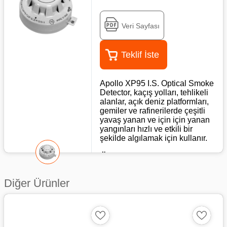
Veri Sayfası
Teklif İste
Apollo XP95 I.S. Optical Smoke
Detector, kaçış yolları, tehlikeli
alanlar, açık deniz platformları,
gemiler ve rafinerilerde çeşitli
yavaş yanan ve için için yanan
yangınları hızlı ve etkili bir
şekilde algılamak için kullanır.
Özellikleri
45681-215APO parça
Diğer Ürünler
numaralı XPERT 7 I.S.
Montaj Tabanı ile birlikte
kullanılır
-20°C ile +60°C arasında