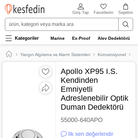
Giriş Yap
Favorilerim
Sepetim
Kategoriler
Marine
Ex-Proof
Alev Dedektörü
Yangın Algılama ve Alarm Sistemleri
Konvansiyonel
Ma
Apollo XP95 I.S.
Kendinden
Emniyetli
Adreslenebilir Optik
Duman Dedektörü
55000-640APO
İlk sen değerlendir