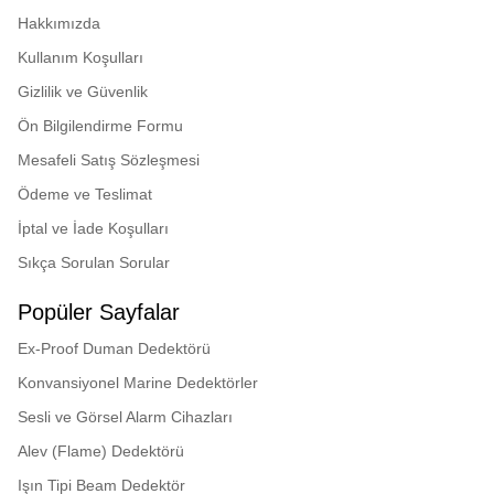
LPCB - Loss Prevention
Hakkımızda
Certification Board
Certificate
Kullanım Koşulları
IECEx - International
Gizlilik ve Güvenlik
Electrotechnical
Commission
Ön Bilgilendirme Formu
Mesafeli Satış Sözleşmesi
BASEEFA - British Approval
Service for Electrical
Ödeme ve Teslimat
Equipment in Flammable
Atmospheres
İptal ve İade Koşulları
PESO - Petroleum and
Sıkça Sorulan Sorular
Explosives Safety
Organisation
Popüler Sayfalar
ESC - Engineering Safety
Ex-Proof Duman Dedektörü
Consultants Ltd - Functional
Safety/SIL
Konvansiyonel Marine Dedektörler
CPR – UKCA Certificate of
Sesli ve Görsel Alarm Cihazları
Constancy of Performance
Alev (Flame) Dedektörü
BASEEFA – UK-Type
Işın Tipi Beam Dedektör
Examination Certificate