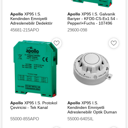
Certification Board
Certificate
Apollo
XP95 I.S.
Apollo
XP95 I.S. Galvanik
DNV - Det Norske Veritas
Kendinden Emniyetli
Bariyer - KFD0-CS-Ex1.54 -
Adreslenebilir Dedektör
Pepperl+Fuchs - 107496
CPR - Certificate of
XPERT 7 I.S. Montaj
45681-215APO
29600-098
Tabanı
Constancy of Performance
CPR – UKCA Certificate of
Constancy of Performance
DBI -MED - Marine
Equipment Directive
2014/90/EU - EC Type
Examination (Module B)
Certificate
DBI - MED EC Quality
System (Module D)
Certificate
Apollo
XP95 I.S. Protokol
Apollo
XP95 I.S.
DBI – UK Quality System
Çeviricisi - Tek Kanal
Kendinden Emniyetli
Adreslenebilir Optik Duman
(Module D) Certificate
Dedektörü [SIL2]
55000-855APO
55000-640SIL
DBI-UK – (Marine
Equipment) Regulations