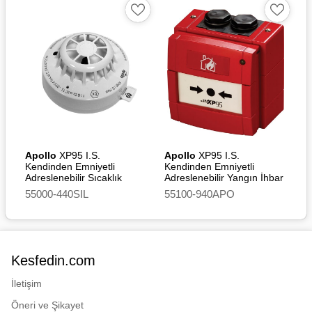
2016 SI 2016/1025 – UK-
Type Examination (Module
B) Certificate
Apollo
XP95 I.S.
Apollo
XP95 I.S.
Kendinden Emniyetli
Kendinden Emniyetli
Adreslenebilir Sıcaklık
Adreslenebilir Yangın İhbar
Dedektörü (A2S) [SIL2]
Butonu
55000-440SIL
55100-940APO
Kesfedin.com
İletişim
Öneri ve Şikayet