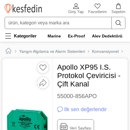
Giriş Yap
Favorilerim
Sepetim
Kategoriler
Marine
Ex-Proof
Alev Dedektörü
Yangın Algılama ve Alarm Sistemleri
Konvansiyonel
Ma
Apollo XP95 I.S.
Protokol Çeviricisi -
Çift Kanal
55000-856APO
İlk sen değerlendir
Veri Sayfası