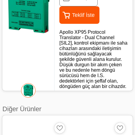
Teklif İste
Apollo XP95 Protocol
Translator - Dual Channel
[SIL2], kontrol ekipmanı ile saha
cihazları arasındaki iletişimin
bütünlüğünü sağlayacak
şekilde güvenli alana kurulur.
Düşük durgun bir akım çeken
ve bu nedenle hem döngü
sürücüsü hem de I.S.
dedektörleri için şeffaf olan,
döngüden güç alan bir cihazdır.
Teknik Özellikleri
Diğer Ürünler
Besleme Kablolaması: İki
telli besleme ve polariteye
duyarlı
Besleme voltajı: 19 - 28 Vdc