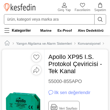
Giriş Yap
Favorilerim
Sepetim
Kategoriler
Marine
Ex-Proof
Alev Dedektörü
Yangın Algılama ve Alarm Sistemleri
Konvansiyonel
Ma
Apollo XP95 I.S.
Protokol Çeviricisi -
Tek Kanal
55000-855APO
İlk sen değerlendir
Veri Sayfası