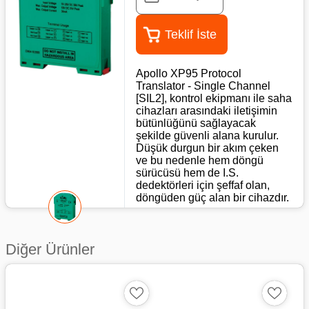
Teklif İste
Apollo XP95 Protocol
Translator - Single Channel
[SIL2], kontrol ekipmanı ile saha
cihazları arasındaki iletişimin
bütünlüğünü sağlayacak
şekilde güvenli alana kurulur.
Düşük durgun bir akım çeken
ve bu nedenle hem döngü
sürücüsü hem de I.S.
dedektörleri için şeffaf olan,
döngüden güç alan bir cihazdır.
Teknik Özellikleri
Diğer Ürünler
Besleme Kablolaması: İki
telli besleme ve polariteye
duyarlı
Besleme voltajı: 19 - 28 Vdc