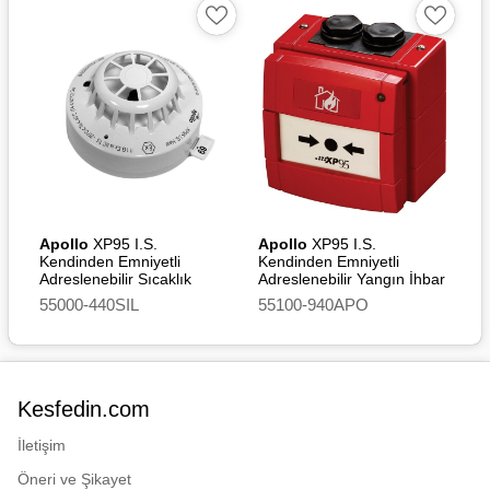
2016 SI 2016/1025 – UK-
Type Examination (Module
B) Certificate
Apollo
XP95 I.S.
Apollo
XP95 I.S.
Kendinden Emniyetli
Kendinden Emniyetli
Adreslenebilir Sıcaklık
Adreslenebilir Yangın İhbar
Dedektörü (A2S) [SIL2]
Butonu
55000-440SIL
55100-940APO
Kesfedin.com
İletişim
Öneri ve Şikayet