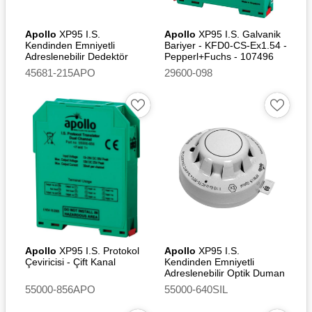
Certification Board
Certificate
Apollo
XP95 I.S.
Apollo
XP95 I.S. Galvanik
DNV - Det Norske Veritas
Kendinden Emniyetli
Bariyer - KFD0-CS-Ex1.54 -
Adreslenebilir Dedektör
Pepperl+Fuchs - 107496
CPR - Certificate of
XPERT 7 I.S. Montaj
45681-215APO
29600-098
Tabanı
Constancy of Performance
CPR – UKCA Certificate of
Constancy of Performance
DBI -MED - Marine
Equipment Directive
2014/90/EU - EC Type
Examination (Module B)
Certificate
DBI - MED EC Quality
System (Module D)
Certificate
Apollo
XP95 I.S. Protokol
Apollo
XP95 I.S.
DBI – UK Quality System
Çeviricisi - Çift Kanal
Kendinden Emniyetli
Adreslenebilir Optik Duman
(Module D) Certificate
Dedektörü [SIL2]
55000-856APO
55000-640SIL
DBI-UK – (Marine
Equipment) Regulations